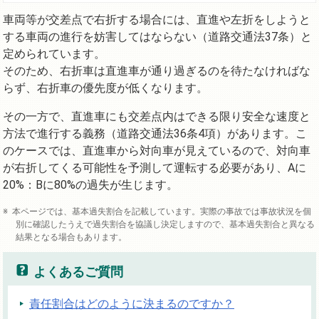
車両等が交差点で右折する場合には、直進や左折をしようと
する車両の進行を妨害してはならない（道路交通法37条）と
定められています。
そのため、右折車は直進車が通り過ぎるのを待たなければな
らず、右折車の優先度が低くなります。
その一方で、直進車にも交差点内はできる限り安全な速度と
方法で進行する義務（道路交通法36条4項）があります。こ
のケースでは、直進車から対向車が見えているので、対向車
が右折してくる可能性を予測して運転する必要があり、Aに
20%：Bに80%の過失が生じます。
本ページでは、基本過失割合を記載しています。実際の事故では事故状況を個
別に確認したうえで過失割合を協議し決定しますので、基本過失割合と異なる
結果となる場合もあります。
よくあるご質問
責任割合はどのように決まるのですか？