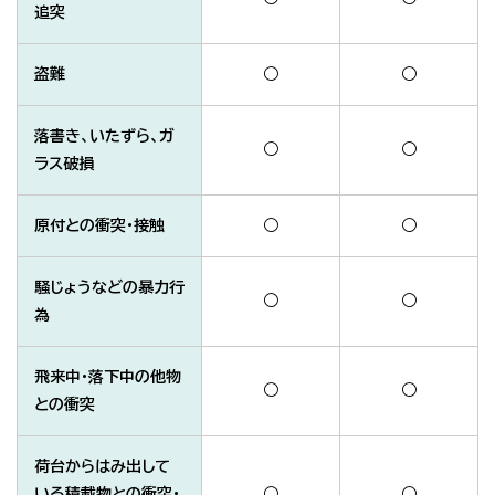
追突
盗難
○
○
落書き、いたずら、ガ
○
○
ラス破損
原付との衝突・接触
○
○
騒じょうなどの暴力行
○
○
為
飛来中・落下中の他物
○
○
との衝突
荷台からはみ出して
いる積載物との衝突・
○
○