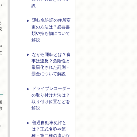
が
説
運転免許証の住所変
る
更の方法は？必要書
認
類や持ち物について
解説
中
て
ながら運転とは？食
事は違反？危険性と
厳罰化された罰則・
罰金について解説
ドライブレコーダー
の取り付け方法は？
取り付け位置などを
耐
解説
数
普通自動車免許と
ッ
は？正式名称や第一
種・第二種の違いな