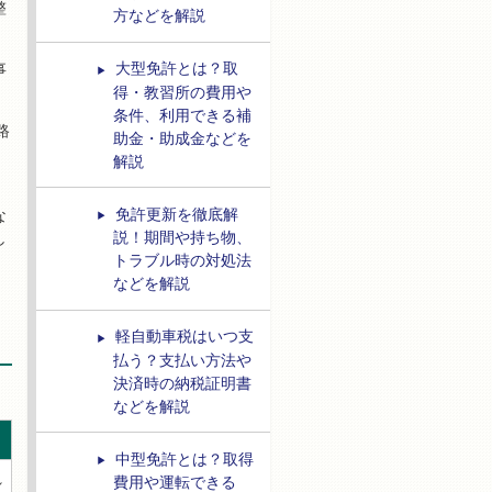
整
方などを解説
大型免許とは？取
事
得・教習所の費用や
条件、利用できる補
路
助金・助成金などを
解説
免許更新を徹底解
な
説！期間や持ち物、
し
トラブル時の対処法
などを解説
軽自動車税はいつ支
払う？支払い方法や
決済時の納税証明書
などを解説
中型免許とは？取得
れ
費用や運転できる