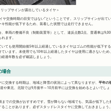
スリップサインが露出しているタイヤ＞
イヤ交換時期の目安ではない”ということです。スリップサインが出て
ーキ性能が低下するため、装着した状態では走行できません。
、車両の整備不良（制動装置等）として、違反点数2点、普通車は9,00
せられます。
ていても使用開始後5年以上経過しているタイヤはゴムの性能が低下する
けています。未使用でも10年以上経過したタイヤは使用に適さないため
の経過年数を必ず確認しましょう。
の場合
ヤに交換する時期は、地域と降雪の状況によって異なりますが、
平年の
道や東北、北陸では9月後半～10月前半には交換を始めるとよいでしょ
旬頃までの交換がおすすめです。雪が降らない地域でも、気温が低下した
することがあります。必ずスタッドレスタイヤに交換しておきましょう