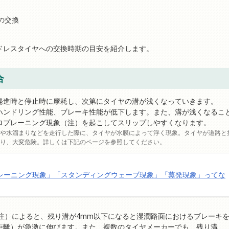
の交換
ドレスタイヤへの交換時期の目安を紹介します。
合
発進時と停止時に摩耗し、次第にタイヤの溝が浅くなっていきます。
ハンドリング性能、ブレーキ性能が低下します。また、溝が浅くなるこ
ロプレーニング現象（注）を起こしてスリップしやすくなります。
や水溜まりなどを走行した際に、タイヤが水膜によって浮く現象。タイヤが道路と
り、大変危険。詳しくは下記のページを参照してください。
レーニング現象」「スタンディングウェーブ現象」「蒸発現象」ってな
注）によると、残り溝が4mm以下になると湿潤路面におけるブレーキ
距離）が急激に伸びます。また、複数のタイヤメーカーでも、残り溝