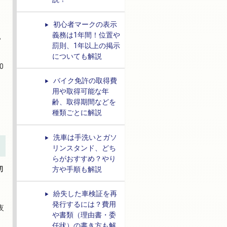
初心者マークの表示
義務は1年間！位置や
い
罰則、1年以上の掲示
についても解説
0
バイク免許の取得費
用や取得可能な年
齢、取得期間などを
、
種類ごとに解説
洗車は手洗いとガソ
リンスタンド、どち
らがおすすめ？やり
初
方や手順も解説
紛失した車検証を再
発行するには？費用
夜
や書類（理由書・委
。
任状）の書き方も解