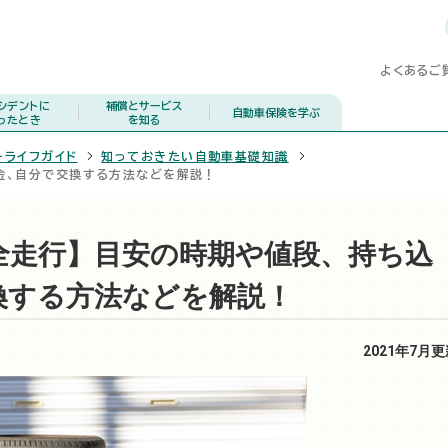
よくあるご
シデントに
補償とサービス
自動車保険を学ぶ
ったとき
を知る
ーライフガイド
知っておきたい自動車基礎知識
金、自分で交換する方法などを解説！
全走行】目安の時期や値段、持ち込
換する方法などを解説！
2021年7月