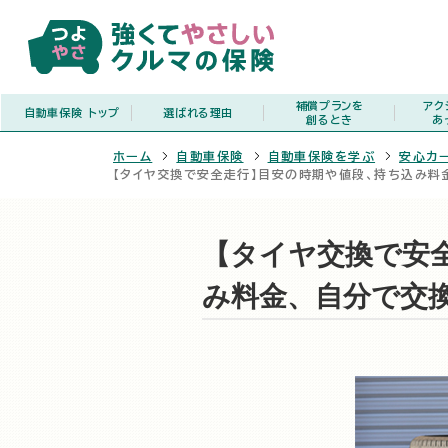
補償プランを
アク
自動車保険
トップ
選ばれる理由
創るとき
あ
ホーム
自動車保険
自動車保険を学ぶ
安心カ
【タイヤ交換で安全走行】目安の時期や値段、持ち込み料
【タイヤ交換で安
み料金、自分で交