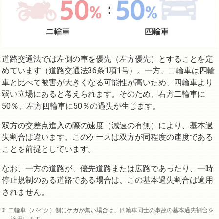
道路交通法では左側の車を優先（左方優先）とすることを定
めています（道路交通法36条1項1号）。一方、二輪車は四輪
車と比べて被害が大きくなる可能性が高いため、四輪車より
弱い立場にあると考えられます。そのため、右方二輪車に
50％、左方四輪車に50％の過失が生じます。
双方の交差点進入の際の速度（減速の有無）により、基本過
失割合は違います。このケースは双方が同程度の速度である
ことを前提としています。
なお、一方の道路が、優先道路または広路であったり、一時
停止規制のある道路である場合は、この基本過失割合は適用
されません。
二輪車（バイク）側にケガが無い場合は、四輪車同士の事故の基本過失割合を
適用します。