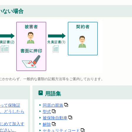
いない場合
にかかわらず、一般的な書類の記載方法等をご案内しております。
用語集
って保険証
同居の親族
、どうしたら
型式
被保険自動車
じめて加入す
解除
ださい。
セキュリティコード