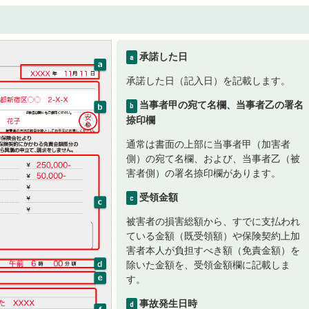
承諾した日
a
承諾した日（記入日）を記載します。
当事者甲の宛て名欄、当事者乙の署名
b
捺印欄
通常は書面の上部に当事者甲（加害者
側）の宛て名欄、および、当事者乙（被
害者側）の署名捺印欄があります。
受領金額
c
被害者の損害総額から、すでに支払われ
ている金額（既受領額）や保険契約上加
害者本人が負担すべき額（免責金額）を
除いた金額を、受領金額欄に記載しま
す。
事故発生日時
d