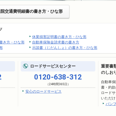
通院交通費明細書の書き方・ひな形
ツ
休業損害証明書の書き方・ひな形
書き方・ひな形
自動車保険金請求書の書き方
形
示談書（じだんしょ）の書き方・ひな形
ロードサービスセンター
重要書
のしお
2
0120-638-312
自動車保
（24時間365日）
書・約款
安心のロードサービス
ロードサ
いただけ
パン