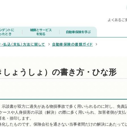
よくあるご
シデントに
補償とサービス
自動車保険を学ぶ
ったとき
を知る
き・払込（支払）方法に関して
自動車保険の書類ガイド
きしょうしょ）の書き方・ひな形
。示談書が双方に過失がある物損事故で多く用いられるのに対し、免責
のケースや人身損害の示談（解決）の際に多く用いられ、加害者側が支払
署名・捺印します。
略化したものです。保険会社を通さない当事者間だけの解決にあたって