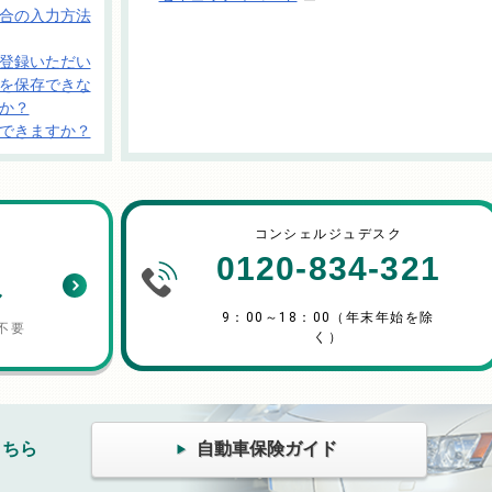
合の入力方法
登録いただい
を保存できな
か？
できますか？
コンシェルジュデスク
り
0120-834-321
み
9：00～18：00（年末年始を除
不要
く）
こちら
自動車保険ガイド