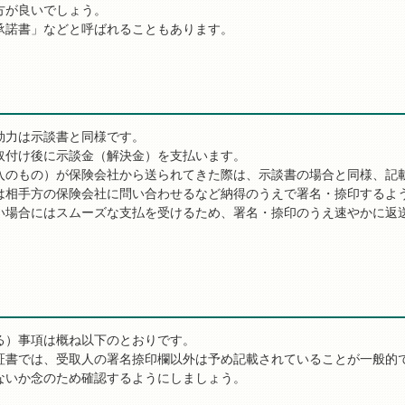
方が良いでしょう。
承諾書」などと呼ばれることもあります。
効力は示談書と同様です。
取付け後に示談金（解決金）を支払います。
入のもの）が保険会社から送られてきた際は、示談書の場合と同様、記
は相手方の保険会社に問い合わせるなど納得のうえで署名・捺印するよ
い場合にはスムーズな支払を受けるため、署名・捺印のうえ速やかに返
る）事項は概ね以下のとおりです。
証書では、受取人の署名捺印欄以外は予め記載されていることが一般的
ないか念のため確認するようにしましょう。