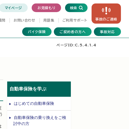
マイページ
お見積もり
検索
事故の
ご連絡
質問
お問い合わせ
用語集
ご利用サポート
バイク保険
ご契約者の方へ
事故対応
ページID:C.5.4.1.4
自動車保険を学ぶ
はじめての自動車保険
証
う
自動車保険の乗り換えをご検
討中の方
は