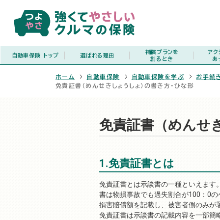
補償プランを
アク
自動車保険
トップ
選ばれる理由
創るとき
あ
ホーム
自動車保険
自動車保険を学ぶ
お手続
免責証書（めんせきしょうしょ）の書き方・ひな形
免責証書（めんせ
1.免責証書とは
免責証書とは示談書の一種といえます
書は物損事故でも過失割合が100：0
損害賠償額を記載し、被害者側のみが
免責証書は示談書の記載内容を一部簡