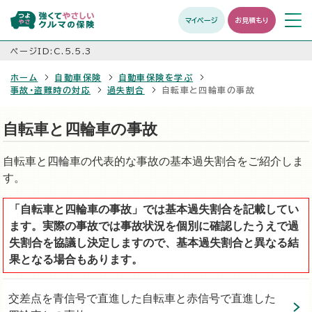
マイページ
お見積もり
メニュ
開く
ページID:C.5.5.3
ホーム
自動車保険
自動車保険を学ぶ
事故・盗難時の対応
過失割合
自転車と四輪車の事故
自転車と四輪車の事故
自転車と四輪車の代表的な事故の基本過失割合をご紹介しま
す。
「自転車と四輪車の事故」では基本過失割合を記載してい
ます。実際の事故では事故状況を個別に確認したうえで過
失割合を協議し決定しますので、基本過失割合と異なる結
果となる場合もあります。
交差点を青信号で直進した自転車と赤信号で直進した