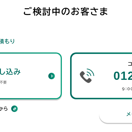
ご検討中のお客さま
積もり
し込み
01
不要
9：0
から
メ