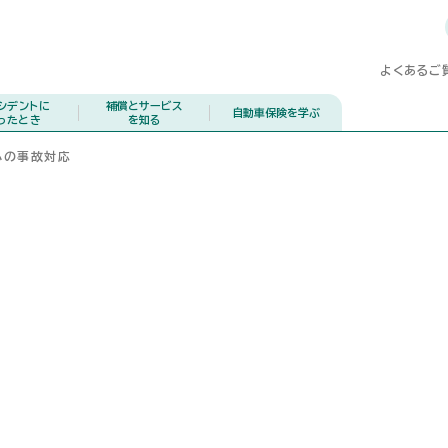
よくあるご
シデントに
補償とサービス
自動車保険を学ぶ
ったとき
を知る
心の事故対応