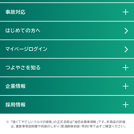
事故対応
開く
はじめての方へ
マイページログイン
つよやさを知る
開く
企業情報
開く
採用情報
開く
※
「強くてやさしいクルマの保険」の正式名称は「総合自動車保険」です。本商品の詳細
は、重要事項説明書や約款のしおり（普通保険約款・特約）等で必ずご確認ください。