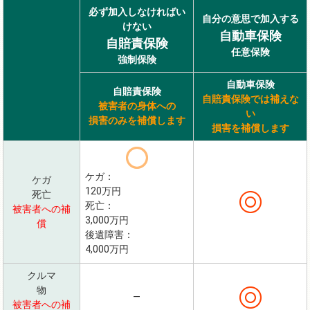
必ず加入しなければい
自分の意思で加入する
けない
自動車保険
自賠責保険
任意保険
強制保険
自動車保険
自賠責保険
自賠責保険では補えな
被害者の身体への
い
損害のみを補償します
損害を補償します
ケガ：
ケガ
120万円
死亡
死亡：
被害者への補
3,000万円
償
後遺障害：
4,000万円
クルマ
物
―
被害者への補