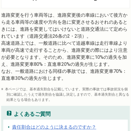
進路変更を行う車両等は、進路変更後の車線において後方か
ら走る車両等の速度や方向を急に変更させるおそれのあると
きには、進路を変更してはいけないと道路交通法にて定めら
れています（道路交通法26条の2・2項）。
高速道路上では、一般道路に比べて追越車線は走行車線より
車両が高速で走行することから、進路変更の際にはより注意
が必要となります。そのため、進路変更車に10%の過失を加
え、進路変更車80%：直進車20%の過失が生じます。
なお、一般道路における同様の事故では、進路変更車70%：
直進車30%の過失が生じます。
本ページでは、基本過失割合を記載しています。実際の事故では事故状況を個
別に確認したうえで過失割合を協議し決定しますので、基本過失割合と異なる
結果となる場合もあります。
よくあるご質問
責任割合はどのように決まるのですか？