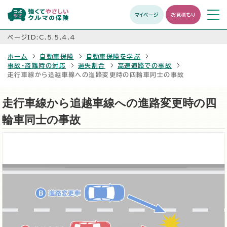
マイページ
お見積もり
メニュ
開く
ページID:C.5.5.4.4
ホーム
自動車保険
自動車保険を学ぶ
事故・盗難時の対応
過失割合
高速道路での事故
走行車線から追越車線への進路変更時の四輪車同士の事故
走行車線から追越車線への進路変更時の四
輪車同士の事故