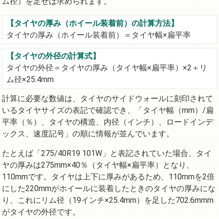
ム径）を足せば求められます。
【タイヤの厚み（ホイール装着前）の計算方法】
タイヤの厚み（ホイール装着前）＝タイヤ幅×扁平率
【タイヤの外径の計算式】
タイヤの外径＝タイヤの厚み（タイヤ幅×扁平率）×2＋リ
ム径×25.4mm
計算に必要な数値は、タイヤのサイドウォールに刻印されて
いるタイヤサイズの表記で確認でき、「タイヤ幅（mm）/扁
平率（％）、タイヤの構造、内径（インチ）、ロードインデ
ックス、速度記号」の順に情報が並んでいます。
たとえば「275/40R19 101W」と表記されていた場合、タイ
ヤの厚みは275mm×40％（タイヤ幅×扁平率）となり、
110mmです。タイヤは上下に厚みがあるため、110mmを2倍
にした220mmがホイールに装着したときのタイヤの厚みにな
り、これにリム径（19インチ×25.4mm）を足した702.6mmm
がタイヤの外径です。