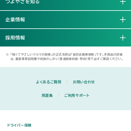
つよやさを知る
開く
企業情報
開く
採用情報
開く
※
「強くてやさしいクルマの保険」の正式名称は「総合自動車保険」です。本商品の詳細
は、重要事項説明書や約款のしおり（普通保険約款・特約）等で必ずご確認ください。
よくあるご質問
お問い合わせ
用語集
ご利用サポート
ドライバー保険