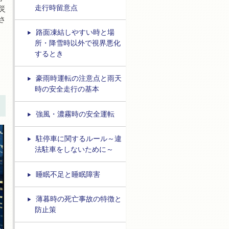
走行時留意点
災
さ
路面凍結しやすい時と場
所・降雪時以外で視界悪化
するとき
豪雨時運転の注意点と雨天
時の安全走行の基本
強風・濃霧時の安全運転
駐停車に関するルール～違
法駐車をしないために～
睡眠不足と睡眠障害
薄暮時の死亡事故の特徴と
防止策