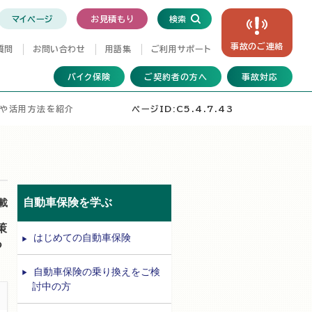
マイページ
お見積もり
検索
事故の
ご連絡
質問
お問い合わせ
用語集
ご利用サポート
バイク保険
ご契約者の方へ
事故対応
能や活用方法を紹介
ページID:C5.4.7.43
自動車保険を学ぶ
掲載
策
はじめての自動車保険
つ
自動車保険の乗り換えをご検
討中の方