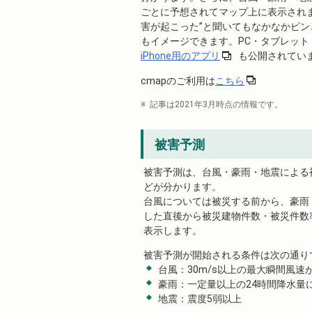
ごとに予想されてマップ上に表示され
害が起こった”と聞いてもなかなかピ
もイメージできます。PC・タブレッ
iPhone用のアプリ
も公開されてい
cmapのご利用は
こちら
記事は2021年3月時点の情報です。
被害予測
被害予測は、台風・豪雨・地震による
どが分かります。
台風については被災する前から、豪雨
した直後から被災建物件数・被災件数
表示します。
被害予測が開始される条件は次の通り
台風：30m/s以上の最大瞬間風速
豪雨：一定量以上の24時間降水量
地震：震度5弱以上