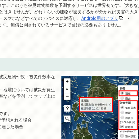
ます。このうち被災建物棟数を予測するサービスは世界初です。“大きな
ンとはきませんが、どれくらいの建物が被災するかが分かれば災害の大き
ト・スマホなどすべてのデバイスに対応し、
Android用のアプリ
・
ます。無償公開されているサービスで登録の必要もありません。
被災建物件数・被災件数率な
・地震については被災が発生
率などを予測してマップ上に
です。
が予想される場合
に達した場合