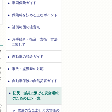
車両保険ガイド
保険料を決める主なポイント
補償範囲の注意点
お手続き・払込（支払）方法
に関して
災
自動車の税金ガイド
お
こ
も
事故・盗難時の対応
ま
た
自動車保険の自然災害ガイド
た
防災・減災に繋げる安全運転
のためのヒント集
で
雪道の安全走行と大雪後の
村