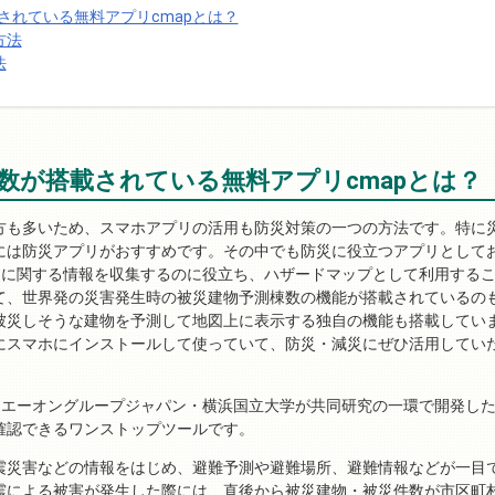
されている無料アプリcmapとは？
方法
法
数が搭載されている無料アプリcmapとは？
方も多いため、スマホアプリの活用も防災対策の一つの方法です。特に
には防災アプリがおすすめです。その中でも防災に役立つアプリとして
災に関する情報を収集するのに役立ち、ハザードマップとして利用する
て、世界発の災害発生時の被災建物予測棟数の機能が搭載されているの
被災しそうな建物を予測して地図上に表示する独自の機能も搭載してい
にスマホにインストールして使っていて、防災・減災にぜひ活用してい
・エーオングループジャパン・横浜国立大学が共同研究の一環で開発し
確認できるワンストップツールです。
震災害などの情報をはじめ、避難予測や避難場所、避難情報などが一目
震による被害が発生した際には、直後から被災建物・被災件数が市区町