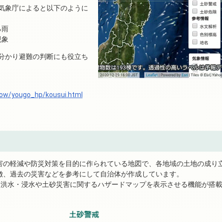
気象庁によると以下のように
る雨
現象
分かり避難の判断にも役立ち
now/yougo_hp/kousui.html
害の軽減や防災対策を目的に作られている地図で、各地域の土地の成り
徴、過去の災害などを参考にして自治体が作成しています。
る洪水・浸水や土砂災害に関するハザードマップを表示させる機能が搭