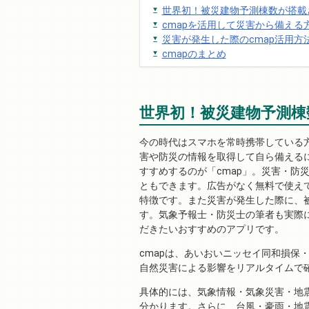
世界初！被災建物予測棟数が搭載
cmapを活用して災害から備える
災害が発生した際のcmap活用方
cmapのまとめ
世界初！被災建物予測棟
今の時代はスマホを常時携帯している
害や防災の情報を取得して自ら備える
すすめするのが「cmap」。災害・防
ともできます。広告がなく無料で使え
特徴です。また災害が発生した際に、
す。気象予報士・防災士の筆者も実際
だきたいおすすめのアプリです。
cmapは、あいおいニッセイ同和損保
自然災害による影響をリアルタイムで
具体的には、気象情報・気象災害・地
分かります。さらに、台風・豪雨・地