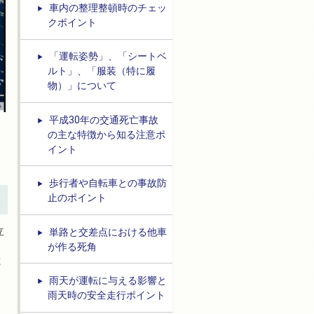
車内の整理整頓時のチェッ
クポイント
「運転姿勢」、「シートベ
ルト」、「服装（特に履
物）」について
平成30年の交通死亡事故
の主な特徴から知る注意ポ
イント
歩行者や自転車との事故防
止のポイント
立
単路と交差点における他車
が作る死角
載
雨天が運転に与える影響と
雨天時の安全走行ポイント