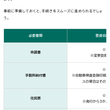
事前に準備しておくと、手続きをスムーズに進められるでしょ
う。
必要書類
普通自動
申請書
※変更登録
手数料納付書
※自動車検査登録印紙を
スの場合はその旨
住民票
※発行から3か月