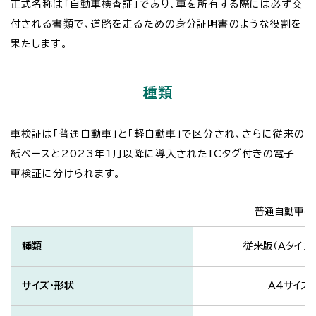
正式名称は「自動車検査証」であり、車を所有する際には必ず交
付される書類で、道路を走るための身分証明書のような役割を
果たします。
種類
車検証は「普通自動車」と「軽自動車」で区分され、さらに従来の
紙ベースと2023年1月以降に導入されたICタグ付きの電子
車検証に分けられます。
普通自動車の
種類
従来版（Aタイプ・
サイズ・形状
A4サイズ