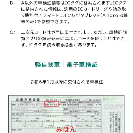
B：
A以外の車検証情報はICタグに格納されます。ICタグ
に格納された情報は、汎用のICカードリーダや読み取
り機能付きスマートフォン及びタブレット（Android端
末のみ）で参照できます。
C：
二次元コードは券面に印字されます。ただし、車検証閲
覧アプリの読み込みに二次元コードを使うことはでき
ず、ICタグを読み取る必要があります。
軽自動車｜電子車検証
令和6年1月以降に交付される車検証