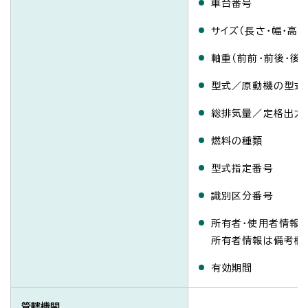
車台番号
サイズ（長さ・幅・高さ
軸重（前前・前後・後前
型式／原動機の型式
総排気量／定格出力
燃料の種類
型式指定番号
識別区分番号
所有者・使用者情報（
所有者情報は備考欄
有効期間
管轄機関