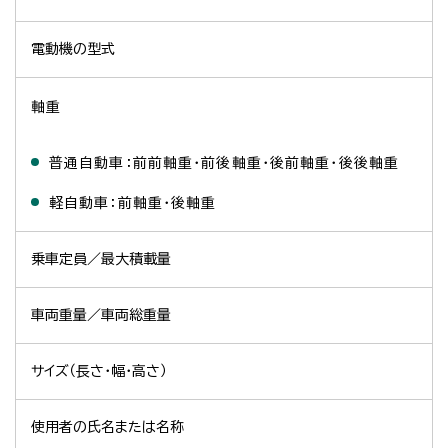
電動機の型式
軸重
普通自動車：前前軸重・前後軸重・後前軸重・後後軸重
軽自動車：前軸重・後軸重
乗車定員／最大積載量
車両重量／車両総重量
サイズ（長さ・幅・高さ）
使用者の氏名または名称