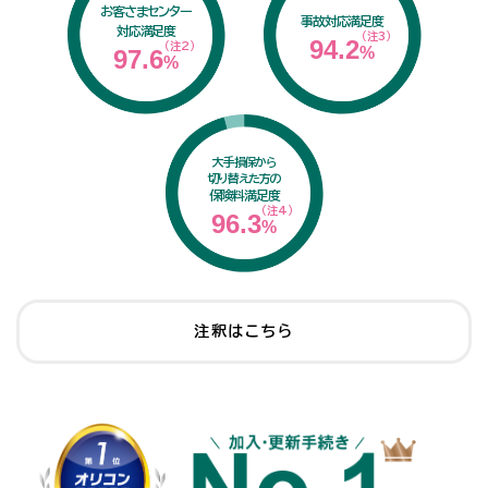
お客さまセンター
事故対応満足度
対応満足度
（注3）
94.2
（注2）
%
97.6
%
大手損保から
切り替えた方の
保険料満足度
（注4）
96.3
%
注釈はこちら