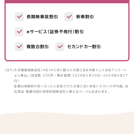
長期無事故割引
新車割引
eサービス（証券不発行）割引
複数台割引
セカンドカー割引
（注5）
大手損害保険会社（4社）から切り替えたお客さまを対象とした当社アンケート
より算出。（回答数：230件／集計期間：2024年8月20日～2024年8月27
日）
金額は保険料が安くなったと回答されたお客さまに申告いただいた平均値。当
社商品・補償内容が前契約保険会社と異なるケースも含まれます。