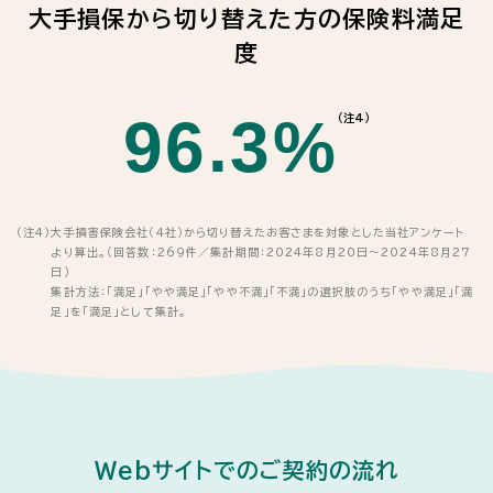
大手損保から切り替えた方の保険料満足
度
96.3%
（注4）
（注4）
大手損害保険会社（4社）から切り替えたお客さまを対象とした当社アンケート
より算出。（回答数：269件／集計期間：2024年8月20日～2024年8月27
日）
集計方法：「満足」「やや満足」「やや不満」「不満」の選択肢のうち「やや満足」「満
足」を「満足」として集計。
Webサイトでのご契約の流れ