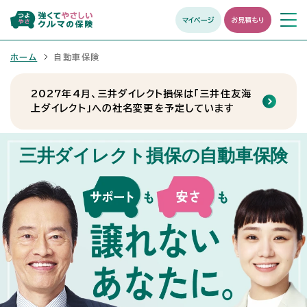
マイページ
お見積もり
メニュ
開く
ホーム
自動車保険
2027年4月、三井ダイレクト損保は「三井住友海
上ダイレクト」への社名変更を予定しています
三井ダイレクト損保の
自動車保険