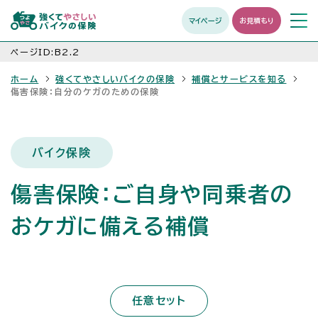
マイページ
お見積もり
メニュ
開く
ページID:B2.2
ホーム
強くてやさしいバイクの保険
補償とサービスを知る
傷害保険：自分のケガのための保険
バイク保険
傷害保険：ご自身や同乗者の
おケガに備える補償
任意セット