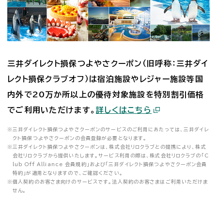
三井ダイレクト損保つよやさクーポン（旧呼称：三井ダイ
レクト損保クラブオフ）は宿泊施設やレジャー施設等国
内外で20万か所以上の優待対象施設を特別割引価格
でご利用いただけます。
詳しくはこちら
※
三井ダイレクト損保つよやさクーポンのサービスのご利用にあたっては、三井ダイレ
クト損保つよやさクーポンの会員登録が必要となります。
※
三井ダイレクト損保つよやさクーポンは、株式会社リロクラブとの提携により、株式
会社リロクラブから提供いたします。サービス利用の際は、株式会社リロクラブの「C
lub Off Alliance 会員規約」および「三井ダイレクト損保つよやさクーポン会員
特約」が適用となりますので、ご確認ください。
※
個人契約のお客さま向けのサービスです。法人契約のお客さまはご利用いただけま
せん。