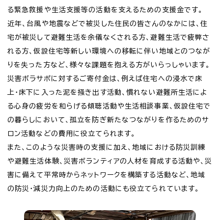
る緊急救援や生活支援等の活動を支えるための支援金です。
近年、台風や地震などで被災した住民の皆さんのなかには、住
宅が被災して避難生活を余儀なくされる方、避難生活で疲弊さ
れる方、仮設住宅等新しい環境への移転に伴い地域とのつなが
りを失った方など、様々な課題を抱える方がいらっしゃいます。
災害ボラサポに対するご寄付金は、例えば住宅への浸水で床
上・床下に入った泥を掻き出す活動、慣れない避難所生活によ
る心身の疲労を和らげる傾聴活動や生活相談事業、仮設住宅で
の暮らしにおいて、孤立を防ぎ新たなつながりを作るためのサ
ロン活動などの費用に役立てられます。
また、このような災害時の支援に加え、地域における防災訓練
や避難生活体験、災害ボランティアの人材を育成する活動や、災
害に備えて平常時からネットワークを構築する活動など、地域
の防災・減災力向上のための活動にも役立てられています。