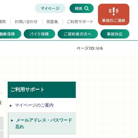
マイページ
検索
事故の
ご連絡
質問
お問い合わせ
用語集
ご利用サポート
動車保険
バイク保険
ご契約者の方へ
事故対応
ページID:U6
ご利用サポート
異
マイページのご案内
メールアドレス・パスワード
忘れ