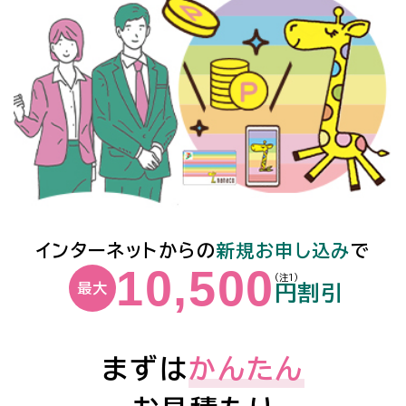
インターネットからの
新規お申し込み
で
10,500
(注1)
最大
円割引
まずは
かんたん