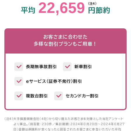
22,659
（注4）
平均
円節約
お客さまに合わせた
多様な割引プランもご用意！
長期無事故割引
新車割引
ｅサービス（証券不発行）割引
複数台割引
セカンドカー割引
（注4）
大手損害保険会社（4社）から切り替えたお客さまを対象とした当社アンケート
より算出。（回答数：230件／集計期間：2024年8月20日～2024年8月27
日）金額は保険料が安くなったと回答されたお客さまに申告いただいた平均