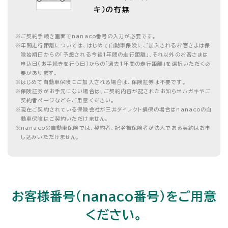
キ）の有無
※
ご契約手続き画面でnanaco番号の入力が必要です。
※
年間走行距離については、はじめて自動車保険にご加入されるお客さまは保
険始期日からの「予想される今後1年間の走行距離」、それ以外のお客さまは
申込日（お手続きを行う日）からの「過去1年間の走行距離」を選択いただく必
要があります。
※
はじめて自動車保険にご加入される場合は、保険証券は不要です。
※
保険証券がお手元にない場合は、ご契約内容が記されたお知らせハガキやご
契約者ページなどをご用意ください。
※
現在ご契約されている保険会社が三井ダイレクト損保の場合はnanacoの自
動車保険はご契約いただけません。
※
nanacoの自動車保険では、契約者、記名被保険者が法人である契約はお申
し込みいただけません。
お客様番号（nanaco番号）をご用意
ください。