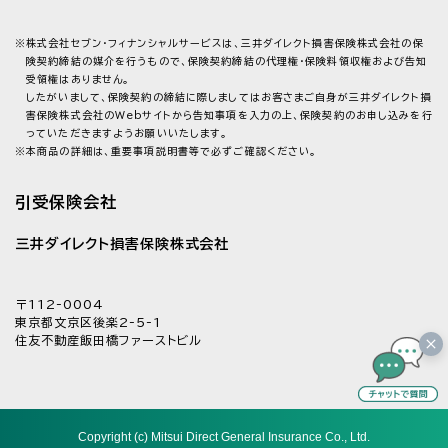
※
株式会社セブン・フィナンシャルサービスは、三井ダイレクト損害保険株式会社の保
険契約締結の媒介を行うもので、保険契約締結の代理権・保険料領収権および告知
受領権はありません。
したがいまして、保険契約の締結に際しましてはお客さまご自身が三井ダイレクト損
害保険株式会社のWebサイトから告知事項を入力の上、保険契約のお申し込みを行
っていただきますようお願いいたします。
※
本商品の詳細は、重要事項説明書等で必ずご確認ください。
引受保険会社
三井ダイレクト損害保険株式会社
〒112-0004
東京都文京区後楽2-5-1
住友不動産飯田橋ファーストビル
Copyright (c) Mitsui Direct General Insurance Co., Ltd.