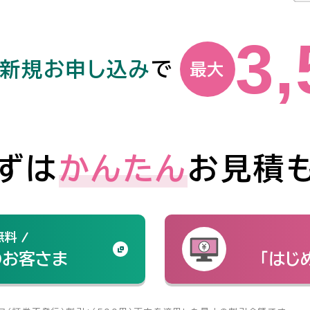
3,
新規お申し込み
で
最大
ずは
かんたん
お見積
無料
のお客さま
「はじ