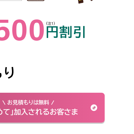
500
(注1)
円割引
もり
お見積もりは無料
めて」加入されるお客さま