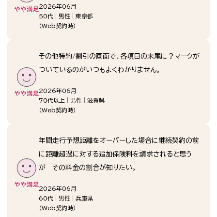
2026年06月
50代
男性
東京都
（
Web契約時
）
その他特約/割引の画面で、各項目の末尾に？マークが
ついているのがいつもよくわかりません。
2026年06月
70代以上
男性
滋賀県
（
Web契約時
）
年間走行予想距離をオーバーした場合に継続契約の前
に距離超過に対する追加保険料を請求されると思う
が その料金の割合が知りたい。
2026年06月
60代
男性
兵庫県
（
Web契約時
）