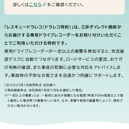
詳しくは
こちら
をご確認ください。
「レスキュードラレコ（ドラレコ特約）」は、三井ダイレクト損保か
らお届けする専用ドライブレコーダーをお取り付けいただくこ
とでご利用いただける特約です。
専用ドライブレコーダーが一定以上の衝撃を検知すると、安否確
認デスクに自動でつながります。ロードサービスの要否、おケガ
の有無の確認、また事故の初動に必要な対応をアドバイスしま
す。事故時の不安なお客さまを迅速かつ的確にサポートします。
（注）
2023年1月発売時点 当社調べ
※
特約保険料は、当社契約1年目で月払を選択した場合。
※
「一定以上の衝撃」とは、一般的に走行が困難となる程度（時速30km程度以上で壁
と衝突した場合等）の衝撃をいいます。なお、車種や車両の重量等によって、検知さ
れない場合があります。