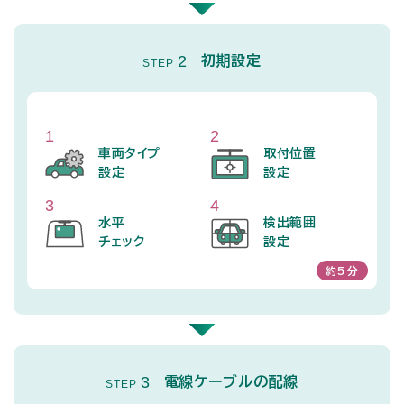
2
初期設定
STEP
1
2
車両タイプ
取付位置
設定
設定
3
4
水平
検出範囲
チェック
設定
約5分
3
電線ケーブルの配線
STEP