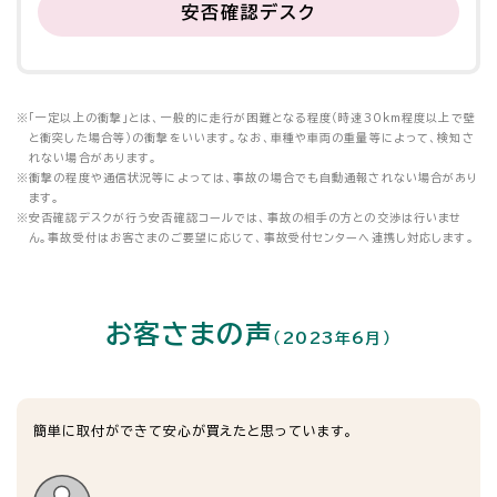
安否確認デスク
※
「一定以上の衝撃」とは、一般的に走行が困難となる程度（時速30km程度以上で壁
と衝突した場合等）の衝撃をいいます。なお、車種や車両の重量等によって、検知さ
れない場合があります。
※
衝撃の程度や通信状況等によっては、事故の場合でも自動通報されない場合があり
ます。
※
安否確認デスクが行う安否確認コールでは、事故の相手の方との交渉は行いませ
ん。事故受付はお客さまのご要望に応じて、事故受付センターへ連携し対応します。
お客さまの声
（2023年6月）
簡単に取付ができて安心が買えたと思っています。