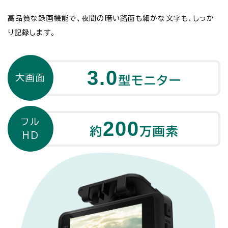
高品質な録画機能で、夜間の暗い路面も細かな文字も、しっか
り記録します。
3.0
大画面
型モニター
フル
200
約
万画素
HD