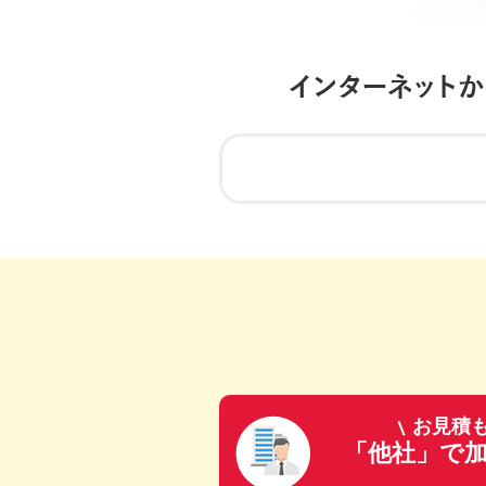
お見積
「他社」で