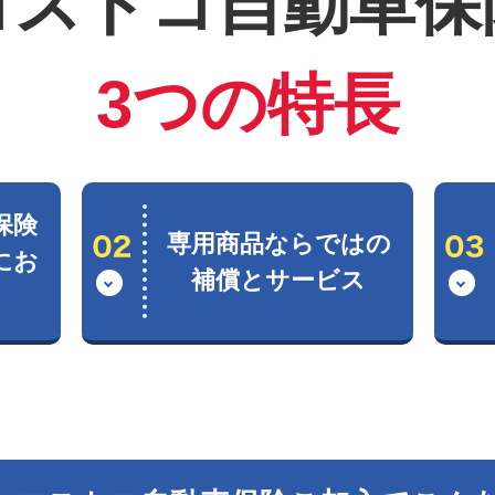
コストコ自動車保
3つの特長
保険
専用商品ならではの
にお
補償とサービス