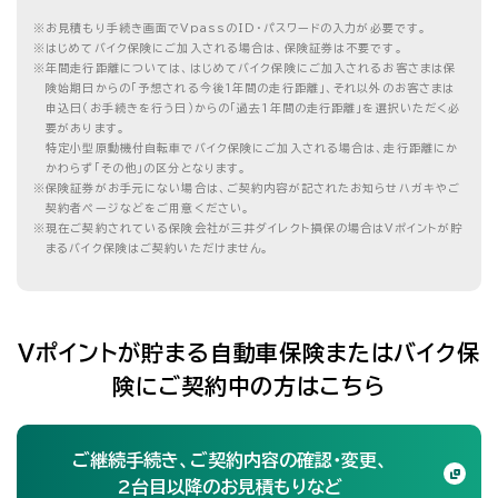
※
お見積もり手続き画面でVpassのID・パスワードの入力が必要です。
※
はじめてバイク保険にご加入される場合は、保険証券は不要です。
※
年間走行距離については、はじめてバイク保険にご加入されるお客さまは保
険始期日からの「予想される今後1年間の走行距離」、それ以外のお客さまは
申込日（お手続きを行う日）からの「過去1年間の走行距離」を選択いただく必
要があります。
特定小型原動機付自転車でバイク保険にご加入される場合は、走行距離にか
かわらず「その他」の区分となります。
※
保険証券がお手元にない場合は、ご契約内容が記されたお知らせハガキやご
契約者ページなどをご用意ください。
※
現在ご契約されている保険会社が三井ダイレクト損保の場合はVポイントが貯
まるバイク保険はご契約いただけません。
Vポイントが貯まる自動車保険またはバイク保
険にご契約中の方はこちら
ご継続手続き、ご契約内容の確認・変更、
2台目以降のお見積もりなど