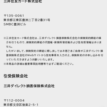
三井住友カード株式会社
〒135-0061
東京都江東区豊洲二丁目2番31号
SMBC豊洲ビル
※
三井住友カード株式会社は、三井ダイレクト損害保険株式会社の保険契約締結の媒
介を行うもので、保険契約締結の代理権・保険料領収権および告知受領権はありま
せん。
したがいまして、保険契約の締結に際しましてはお客さまご自身が三井ダイレクト損
害保険株式会社のWebサイトから告知事項を入力の上、保険契約のお申し込みを行
っていただきますようお願いいたします。
※
本商品の詳細は重要事項説明書等で必ずご確認ください。
引受保険会社
三井ダイレクト損害保険株式会社
〒112-0004
東京都文京区後楽2-5-1