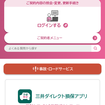
ご契約内容の照会・変更、更新手続き
にあたって
ディスクロージャー・ポリシー
公平・公正な支払態勢
メニューを閉じる
内部統制システムに関する方針
反社会的勢力に対する方針
ログインする
アセットオーナー・プリンシプル
お客さま第一の業務運営に関
の各原則と当社グループの対
する方針
応
ご契約者メニュー
「お客さま第一の業務運営」に
関する具体的取組み
事故・ロードサービス
三井ダイレクト損保アプリ