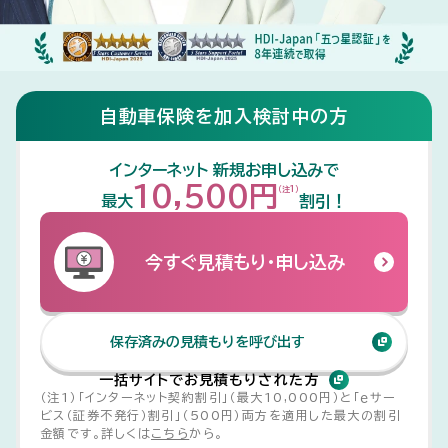
補償プランを創るとき
選ばれる理由
ご契約者の方へトップ
事故対応
自動車保険を加入検討中の方
アクシデントにあったとき
補償プランを創るとき
マイページのご案内
事故対応トップ
はじめての方へ
インターネット 新規お申し込みで
補償とサービスを知る
アクシデントにあったとき
各種手続きのご案内
事故発生時のご連絡先等
マイページログイン
マイページのご案内 トップ
10,500円
（注1）
最大
割引！
マイページ登録画面の使い方
マイページの利用方法
自動車保険を学ぶ
補償とサービスを知る
耳や言葉の不自由なお客様へ
インターネット事故対応サービス
つよやさを知る
補償とサービスを知る トップ
各種手続きのご案内 トップ
今すぐ見積もり・申し込み
賠償保険：他人のための保険
ご継続手続き方法
傷害保険：自分のケガのための
三井ダイレクト損保でご継続さ
ご契約者特典
事故の発生から解決までの流れ
つよやさを知る トップ
企業情報
自動車保険を学ぶ トップ
補償とサービスを知る トップ
耳や言葉の不自由なお客様へ トップ
保険
れた場合の割引・サービス
保存済みの見積もりを呼び出す
車両保険：お車のための保険
変更手続きが必要になる主な
その他の特約・割引
ご契約の確認・変更
はじめての自動車保険
賠償保険：他人のための保険
手話通訳サービス
自動車保険の乗り換えをご検
傷害保険：自分のケガのための
提携修理工場について
お客さまからの総合評価
企業情報 トップ
採用情報
ケース
ご契約者特典 トップ
事故の発生から解決までの流れ トップ
討中の方
保険
安心の事故対応
安心のロードサービス
一括サイトでお見積もりされた方
現在のご契約とは別の保険に
2台目以降（セカンドカー）のお
（注1）「インターネット契約割引」（最大10,000円）と「ｅサー
車両保険ガイド
その他の特約・割引
自動車保険料を決める主なポ
安心の事故対応
三井ダイレクト損保つよやさク
お取り扱いの範囲
新たに加入される場合
手続き
ビス（証券不発行）割引」（500円）両方を適用した最大の割引
三井ダイレクト損保の日
事故発生時の対応
車の整備・修理出張サービス
三井ダイレクト損保への事故の
お客さまからの満足・不満足の声
企業概要
採用情報トップ
イント
ーポン
提携修理工場について トップ
金額です。詳しくは
こちら
から。
『Seibii（セイビー）』
ご連絡
安心のロードサービス
よくあるご質問
三井ダイレクト損保つよやさク
お問い合わせ