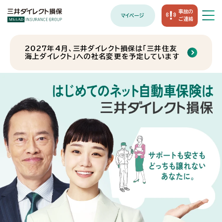
事故の
マイページ
メニュー
ご連絡
2027年4月、三井ダイレクト損保は「三井住友
事故のご連絡
海上ダイレクト」への社名変更を予定しています
ホーム
自動車保険
自動車保険 トップ
バイク保険
選ばれる理由
バイク保険 トップ
ご契約者の方へ