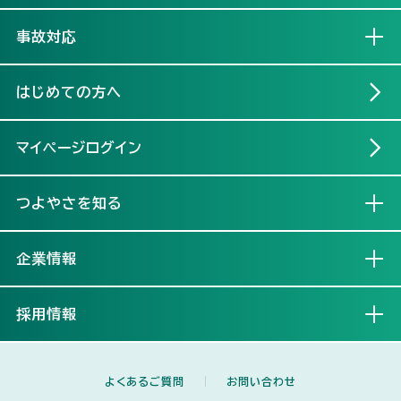
補償プランを創るとき
選ばれる理由
ご契約者の方へトップ
事故対応
アクシデントにあったとき
補償プランを創るとき
マイページのご案内
事故対応トップ
はじめての方へ
補償とサービスを知る
アクシデントにあったとき
各種手続きのご案内
事故発生時のご連絡先等
マイページログイン
マイページのご案内 トップ
マイページ登録画面の使い方
マイページの利用方法
自動車保険を学ぶ
補償とサービスを知る
耳や言葉の不自由なお客様へ
インターネット事故対応サービス
つよやさを知る
補償とサービスを知る トップ
各種手続きのご案内 トップ
賠償保険：他人のための保険
ご継続手続き方法
傷害保険：自分のケガのための
三井ダイレクト損保でご継続さ
ご契約者特典
事故の発生から解決までの流れ
つよやさを知る トップ
企業情報
自動車保険を学ぶ トップ
補償とサービスを知る トップ
耳や言葉の不自由なお客様へ トップ
保険
れた場合の割引・サービス
車両保険：お車のための保険
変更手続きが必要になる主な
その他の特約・割引
ご契約の確認・変更
はじめての自動車保険
賠償保険：他人のための保険
手話通訳サービス
自動車保険の乗り換えをご検
傷害保険：自分のケガのための
提携修理工場について
お客さまからの総合評価
企業情報 トップ
採用情報
ケース
ご契約者特典 トップ
事故の発生から解決までの流れ トップ
討中の方
保険
安心の事故対応
安心のロードサービス
現在のご契約とは別の保険に
2台目以降（セカンドカー）のお
車両保険ガイド
その他の特約・割引
自動車保険料を決める主なポ
安心の事故対応
三井ダイレクト損保つよやさク
お取り扱いの範囲
新たに加入される場合
手続き
三井ダイレクト損保の日
事故発生時の対応
車の整備・修理出張サービス
三井ダイレクト損保への事故の
お客さまからの満足・不満足の声
企業概要
採用情報トップ
イント
ーポン
提携修理工場について トップ
『Seibii（セイビー）』
ご連絡
安心のロードサービス
よくあるご質問
三井ダイレクト損保つよやさク
お問い合わせ
補償範囲の注意点
お手続き・払込（支払）方法に関
ーポン