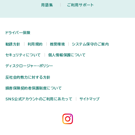
暮らしの中の「困った」「どうし
事故後の初期対応
書類の記載方法とご提出書類
して
用語集
ご利用サポート
「提携修理工場」を利用した場
三井ダイレクト損保の提携修理
お客さまの声への取り組み
サステナビリティ
キャリア採用
よう」を解決！ 『生活110番』
お取り扱いの範囲
お客さまからの満足・不満足の声 トップ
企業概要 トップ
合、受けられるサービス
工場のご紹介（東京都編）
物損の対応・おケガの対応
事故の解決・保険金のお支払い
自動車の税金ガイド
事故・盗難時の対応
三井ダイレクト損保の提携修理
三井ダイレクト損保の提携修理
自動車保険の自然災害ガイド
防災・減災に繋げる安全運転の
Web契約締結時・お客さまセ
トップメッセージ
お客さまアンケートに関する取
理念・ビジョン
三井ダイレクト損保つよやさ基金
多様性発揮に向けた取り組み
新卒採用
工場のご紹介（大阪府編）
工場のご紹介（愛知県編）
お客さまの声への取り組み トップ
ためのヒント集
ンター応対時のアンケート
り組み
ドライバー保険
会社概要・決算概況
沿革・組織
安心カーライフガイド
保険金お支払い時のアンケート
お客さまの「困った」への取り
お客さまからの信頼にお応え
勧誘方針
ディスクロージャー
利用規約
推奨環境
システム保守のご案内
電子公告
当社の評価
ニュース
障がい者採用
三井ダイレクト損保つよやさ基金 トップ
組み
するために
リスク管理とコンプライアンス
三井ダイレクト損保 CM紹介ペ
セキュリティについて
個人情報保護について
苦情対応マネジメントシステム
改善したケース
体制
ージ
各寄付先団体
『三井ダイレクト損保つよやさ
方針/ポリシー
の国際規格「ISO10002」へ
ディスクロージャー・ポリシー
基金』投票結果
MS&ADインシュアランス グ
の適合
ループについて
反社会的勢力に対する方針
三井ダイレクト損保つよやさ基
検討中のケース
お客さまの声（苦情）の受付状
金
方針/ポリシー トップ
況
損害保険契約者保護制度について
保険契約の確認・調査等につい
SNS公式アカウントのご利用にあたって
サイトマップ
て
勧誘方針
個人情報保護について
Webサイトのご利用にあたっ
MS&ADインシュアランス グ
て
ループ 法人等のお客さま情報
の取扱いに関する基本方針
SNS公式アカウントのご利用
利益相反管理方針
にあたって