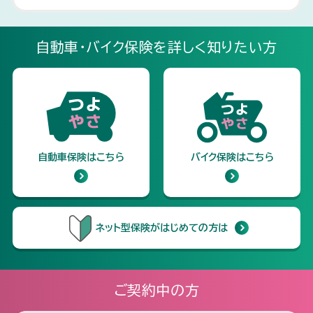
補償範囲の注意点
お手続き・払込（支払）方法に関
ーポン
暮らしの中の「困った」「どうし
事故後の初期対応
書類の記載方法とご提出書類
して
用語集
ご利用サポート
「提携修理工場」を利用した場
三井ダイレクト損保の提携修理
お客さまの声への取り組み
サステナビリティ
キャリア採用
よう」を解決！ 『生活110番』
お取り扱いの範囲
お客さまからの満足・不満足の声 トップ
企業概要 トップ
合、受けられるサービス
工場のご紹介（東京都編）
物損の対応・おケガの対応
事故の解決・保険金のお支払い
自動車の税金ガイド
事故・盗難時の対応
自動車・バイク保険を詳しく知りたい方
三井ダイレクト損保の提携修理
三井ダイレクト損保の提携修理
自動車保険の自然災害ガイド
防災・減災に繋げる安全運転の
Web契約締結時・お客さまセ
トップメッセージ
お客さまアンケートに関する取
理念・ビジョン
三井ダイレクト損保つよやさ基金
多様性発揮に向けた取り組み
新卒採用
工場のご紹介（大阪府編）
工場のご紹介（愛知県編）
お客さまの声への取り組み トップ
ためのヒント集
ンター応対時のアンケート
り組み
お見積もり・お申し込み
会社概要・決算概況
沿革・組織
安心カーライフガイド
保険金お支払い時のアンケート
※お見積もりは個人情報不要
お客さまの「困った」への取り
お客さまからの信頼にお応え
ディスクロージャー
電子公告
当社の評価
ニュース
障がい者採用
三井ダイレクト損保つよやさ基金 トップ
組み
するために
リスク管理とコンプライアンス
三井ダイレクト損保 CM紹介ペ
苦情対応マネジメントシステム
改善したケース
体制
ージ
各寄付先団体
『三井ダイレクト損保つよやさ
方針/ポリシー
自動車保険はこちら
バイク保険はこちら
お見積もりや保険に関するお問い合わせはこちら
の国際規格「ISO10002」へ
基金』投票結果
MS&ADインシュアランス グ
の適合
ループについて
三井ダイレクト損保つよやさ基
検討中のケース
お客さまの声（苦情）の受付状
コンシェルジュデスク
金
方針/ポリシー トップ
況
0120-834-321
ネット型保険がはじめての方は
保険契約の確認・調査等につい
て
勧誘方針
個人情報保護について
9：00～18：00（年末年始を除く）
Webサイトのご利用にあたっ
MS&ADインシュアランス グ
て
ループ 法人等のお客さま情報
ご契約中の方
の取扱いに関する基本方針
SNS公式アカウントのご利用
利益相反管理方針